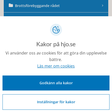
Brottsförebyggande rådet
Idrottsrådet
Konst- och kulturrådet
Kakor på hjo.se
Tillväxt- och näringslivsrådet
Vi använder oss av cookies för att göra din upplevelse
bättre.
Valnämnden
Läs mer om cookies
Senast ändrad:
1 juli 2026
Godkänn alla kakor
Inställningar för kakor
Kontakt