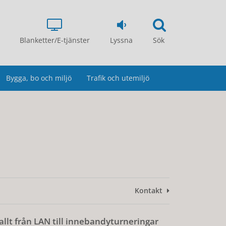
Blanketter/E-tjänster
Lyssna
Sök
Bygga, bo och miljö
Trafik och utemiljö
Kontakt
 allt från LAN till innebandyturneringar