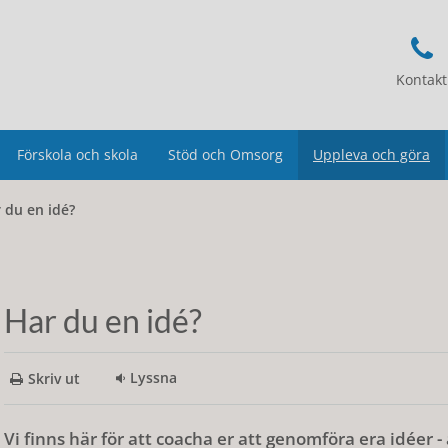
Kontakt
Förskola och skola
Stöd och Omsorg
Uppleva och göra
 du en idé?
Har du en idé?
Lyssna
Skriv ut
Vi finns här för att coacha er att genomföra era idéer -