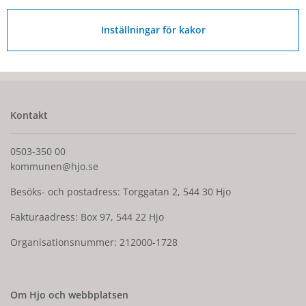
Senast ändrad:
Inställningar för kakor
27 augusti 2025
Kontakt
0503-350 00
kommunen@hjo.se
Besöks- och postadress: Torggatan 2, 544 30 Hjo
Fakturaadress: Box 97, 544 22 Hjo
Organisationsnummer: 212000-1728
Om Hjo och webbplatsen