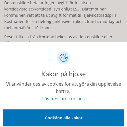
Den enskilde betalar ingen avgift för insatsen
korttidsvistelse/korttidstillsyn enligt LSS. Däremot har
kommunen rätt att ta ut avgift för mat till självkostnadspris.
Kostnaden för en heldag (inklusive frukost, lunch, middag och
mellanmål) är 110 kronor.
Resor till och från Kortebo bekostas av den enskilde eller
räknas som skolresor.
De som är på Kortebo betalar en avgift för de
förbrukningsvaror och hygienvaror som kommunen står för.
Dygnskostnaden för detta är 13 kronor.
Kakor på hjo.se
Vi använder oss av cookies för att göra din upplevelse
Läs mer
bättre.
Läs mer om cookies
Informationsbroschyr om Kortebo
LSS-lagen
Godkänn alla kakor