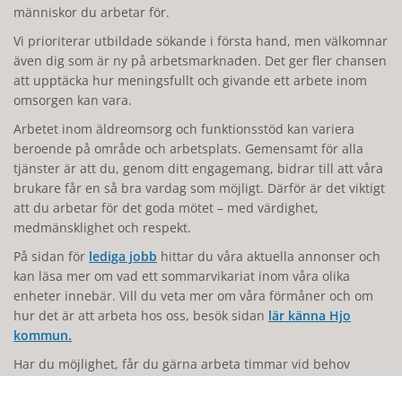
människor du arbetar för.
Vi prioriterar utbildade sökande i första hand, men välkomnar
även dig som är ny på arbetsmarknaden. Det ger fler chansen
att upptäcka hur meningsfullt och givande ett arbete inom
omsorgen kan vara.
Arbetet inom äldreomsorg och funktionsstöd kan variera
beroende på område och arbetsplats. Gemensamt för alla
tjänster är att du, genom ditt engagemang, bidrar till att våra
brukare får en så bra vardag som möjligt. Därför är det viktigt
att du arbetar för det goda mötet – med värdighet,
medmänsklighet och respekt.
På sidan för
lediga jobb
hittar du våra aktuella annonser och
kan läsa mer om vad ett sommarvikariat inom våra olika
enheter innebär. Vill du veta mer om våra förmåner och om
hur det är att arbeta hos oss, besök sidan
lär känna Hjo
kommun.
Har du möjlighet, får du gärna arbeta timmar vid behov
redan innan ditt sommarvikariat börjar.