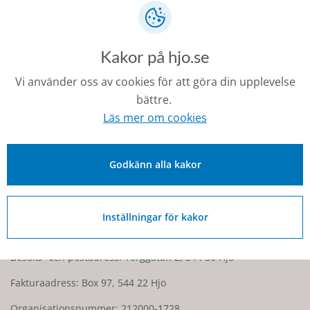
Är du nyfiken redan nu? Kontakta gärna vår
rekryteringspartner Helene Jonsson via
helene.jonsson@hjo.se
för att anmäla ditt intresse.
Kakor på hjo.se
Vi använder oss av cookies för att göra din upplevelse
Senast ändrad:
bättre.
29 juni 2026
Läs mer om cookies
Godkänn alla kakor
Kontakt
0503-350 00
Inställningar för kakor
kommunen@hjo.se
Besöks- och postadress: Torggatan 2, 544 30 Hjo
Fakturaadress: Box 97, 544 22 Hjo
Organisationsnummer: 212000-1728