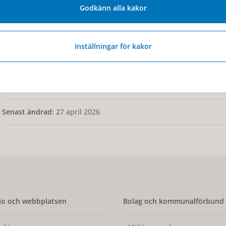
Vår målsättning är att våra gator och torg ska upplevas
Godkänn alla kakor
Vi städar i staden varje måndag, onsdag och fredag mellan
Inställningar för kakor
Under perioden juni till augusti städar vi även på lördaga
Under våren sker sandupptagning/sandsopning på ytor s
Senast ändrad:
27 april 2026
o och webbplatsen
Bolag och kommunalförbund