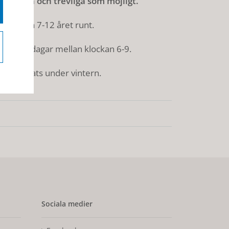
 så rena och trevliga som möjligt.
 klockan 7-12 året runt.
r och söndagar mellan klockan 6-9.
om sandats under vintern.
Sociala medier