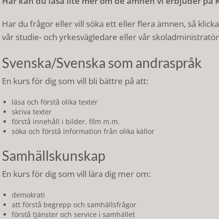
Här kan du läsa lite mer om de ämnen vi erbjuder på
Har du frågor eller vill söka ett eller flera ämnen, så klic
vår studie- och yrkesvägledare eller vår skoladministratör
Svenska/Svenska som andraspråk
En kurs för dig som vill bli bättre på att:
läsa och förstå olika texter
skriva texter
förstå innehåll i bilder, film m.m.
söka och förstå information från olika källor
Samhällskunskap
En kurs för dig som vill lära dig mer om:
demokrati
att förstå begrepp och samhällsfrågor
förstå tjänster och service i samhället