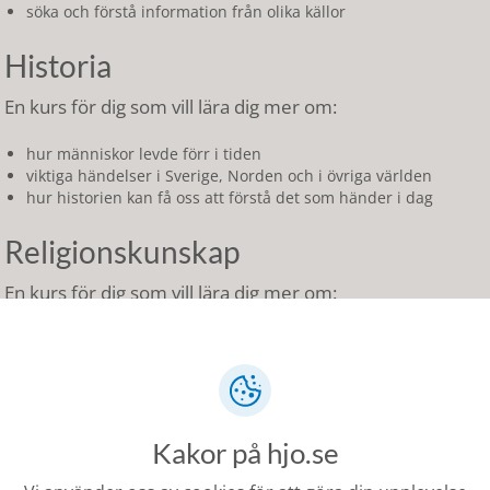
söka och förstå information från olika källor
Historia
En kurs för dig som vill lära dig mer om:
hur människor levde förr i tiden
viktiga händelser i Sverige, Norden och i övriga världen
hur historien kan få oss att förstå det som händer i dag
Religionskunskap
En kurs för dig som vill lära dig mer om:
kristendom och andra religioner
hur religioner har påverkat och påverkar samhället
livsfrågor
Geografi
Kakor på hjo.se
En kurs för dig som vill lära dig mer om: