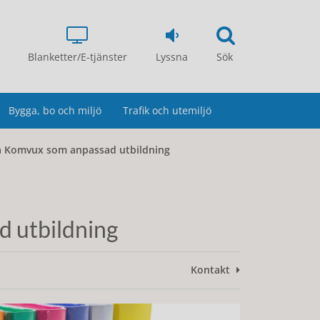
Blanketter/E-tjänster
Lyssna
Sök
Bygga, bo och miljö
Trafik och utemiljö
 Komvux som anpassad utbildning
 utbildning
Kontakt