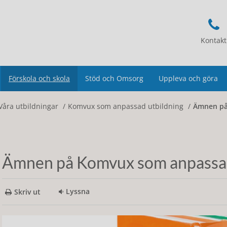
Kontakt
Förskola och skola
Stöd och Omsorg
Uppleva och göra
Våra utbildningar
Komvux som anpassad utbildning
Ämnen på
Ämnen på Komvux som anpassad
Lyssna
Skriv ut