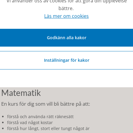
Vi använder oss av cookies för att göra din upplevelse
bättre.
olika länder
Läs mer om cookies
jordgloben och kartor
människan och miljön
väder, klimat och årstidsväxlingar
Godkänn alla kakor
Engelska
En kurs för dig som vill bli bättre på att:
Inställningar för kakor
tala och förstå engelska i olika situationer
skriva engelsk text
veta hur man lever i länder där man talar engelska
Matematik
En kurs för dig som vill bli bättre på att:
förstå och använda rätt räknesätt
förstå vad något kostar
förstå hur långt, stort eller tungt något är