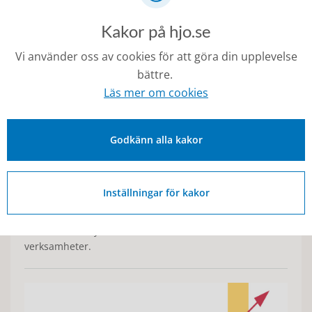
Kakor på hjo.se
Jämställdhet
Vi använder oss av cookies för att göra din upplevelse
Statistik över olika områden kopplade till jämställdhet
bättre.
finns samlade på den här sidan. Exempelvis så finns
Läs mer om cookies
statistik över hur VAB- dagar och föräldradagar fördelas
mellan män och kvinnor samt hur män respektive
kvinnor skattar sitt hälsotillstånd.
Godkänn alla kakor
Medborgarundersökningen
Inställningar för kakor
Medborgarundersökningen är en undersökning som
Statistiska Centralbyrån gör på uppdrag av kommunen.
Invånarna får tycka till om kommunen och våra
verksamheter.