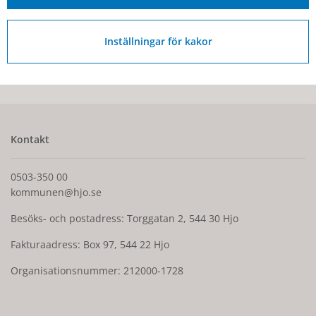
Inställningar för kakor
Senast ändrad:
5 augusti 2026
Kontakt
0503-350 00
kommunen@hjo.se
Besöks- och postadress: Torggatan 2, 544 30 Hjo
Fakturaadress: Box 97, 544 22 Hjo
Organisationsnummer: 212000-1728