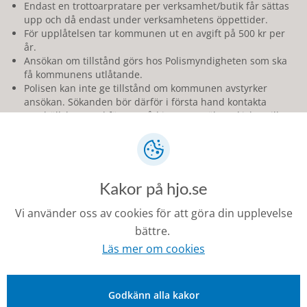
Endast en trottoarpratare per verksamhet/butik får sättas
upp och då endast under verksamhetens öppettider.
För upplåtelsen tar kommunen ut en avgift på 500 kr per
år.
Ansökan om tillstånd görs hos Polismyndigheten som ska
få kommunens utlåtande.
Polisen kan inte ge tillstånd om kommunen avstyrker
ansökan. Sökanden bör därför i första hand kontakta
Samhällsbyggnad för samråd innan ansökan skickas till
Polismyndigheten.
Tillstånd godkänns för högst tre år i taget.
Tillstånd får inte överlåtas till någon annan.
Kakor på hjo.se
Placering och utformning
Vi använder oss av cookies för att göra din upplevelse
Trottoarpratare, varuställ, serveringsmöbler och andra
liknande anordningar ska vara placerade i anslutning till
bättre.
verksamheten. De får endast placeras på plats anvisad av
Läs mer om cookies
kommunen. I bedömningen av vilken plats som är lämplig tar
kommunen hänsyn till att anordningen inte utgör trafikfara,
skymmer fordonstrafik, hindrar framkomligheten för
Godkänn alla kakor
rörelsehindrade och synskadade eller utgör en olycksrisk.