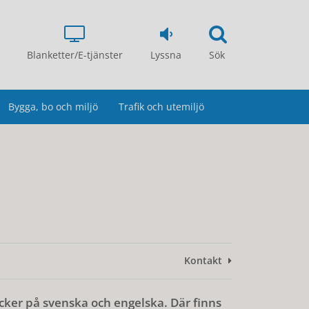
Blanketter/E-tjänster
Lyssna
Sök
Bygga, bo och miljö
Trafik och utemiljö
Kontakt
cker på svenska och engelska. Där finns