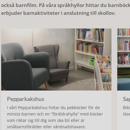
också barnfilm. På våra språkhyllor hittar du barnböcke
erbjuder barnaktiviteter i anslutning till skollov.
Pepparkakshus
Sa
I vårt Pepparkakshus hittar du pekböcker för de
Bib
minsta barnen och en ”föräldrahylla” med böcker
läs
som riktar sig till dig som ska bli eller är
småbarnsförälder eller vårdnadshavare.