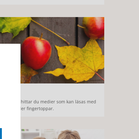
pelhylla
ppelhyllan hittar du medier som kan läsas med
n, öron eller fingertoppar.