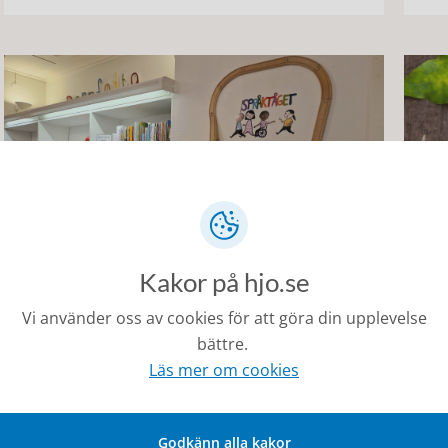
Kakor på hjo.se
Språktåget
Äp
Vi använder oss av cookies för att göra din upplevelse
Språktåget är språkstimulerande material för barn
I ä
bättre.
mellan 0–6 år som främjar barns språkutveckling.
ögo
Läs mer om cookies
Godkänn alla kakor