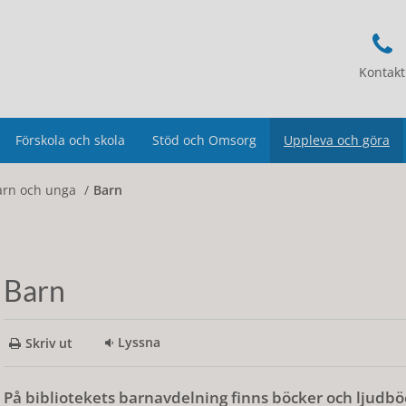
Kontakt
Förskola och skola
Stöd och Omsorg
Uppleva och göra
arn och unga
Barn
Barn
Lyssna
Skriv ut
På bibliotekets barnavdelning finns böcker och ljudbö