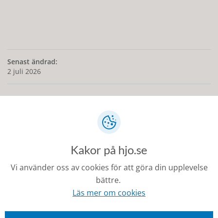
Senast ändrad:
2 juli 2026
Kontakt
Kakor på hjo.se
0503-350 00
kommunen@hjo.se
Vi använder oss av cookies för att göra din upplevelse
bättre.
Besöks- och postadress: Torggatan 2, 544 30 Hjo
Läs mer om cookies
Fakturaadress: Box 97, 544 22 Hjo