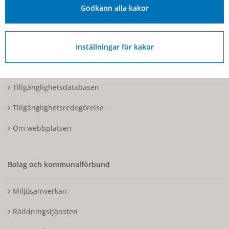
Organisationsnummer: 212000-1728
Godkänn alla kakor
Om Hjo och webbplatsen
Inställningar för kakor
Kontakta oss
Tillgänglighetsdatabasen
Tillgänglighetsredogörelse
Om webbplatsen
Bolag och kommunalförbund
Miljösamverkan
Räddningstjänsten