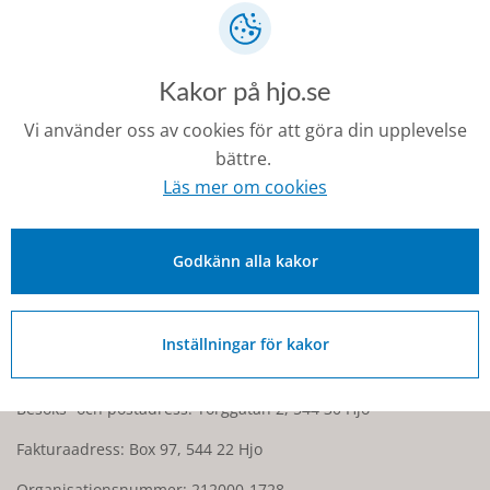
dig i fortsättningen.
På vår externa bokningstjänst kan du boka in en tid med
studie- och yrkesvägledare.
Kakor på hjo.se
Vi använder oss av cookies för att göra din upplevelse
Senast ändrad:
bättre.
29 juni 2026
Läs mer om cookies
Godkänn alla kakor
Kontakt
Inställningar för kakor
0503-350 00
kommunen@hjo.se
Besöks- och postadress: Torggatan 2, 544 30 Hjo
Fakturaadress: Box 97, 544 22 Hjo
Organisationsnummer: 212000-1728