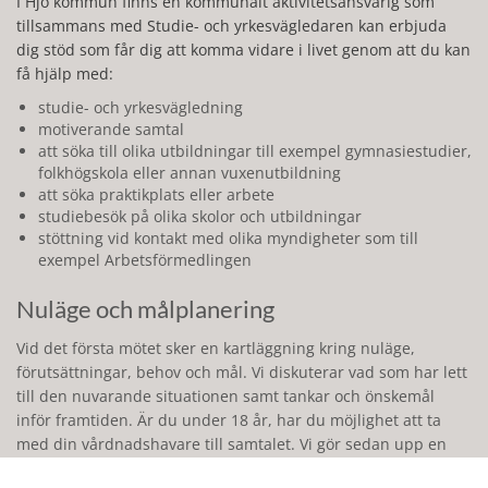
I Hjo kommun finns en kommunalt aktivitetsansvarig som
tillsammans med Studie- och yrkesvägledaren kan erbjuda
dig stöd som får dig att komma vidare i livet genom att du kan
få hjälp med:
studie- och yrkesvägledning
motiverande samtal
att söka till olika utbildningar till exempel gymnasiestudier,
folkhögskola eller annan vuxenutbildning
att söka praktikplats eller arbete
studiebesök på olika skolor och utbildningar
stöttning vid kontakt med olika myndigheter som till
exempel Arbetsförmedlingen
Nuläge och målplanering
Vid det första mötet sker en kartläggning kring nuläge,
förutsättningar, behov och mål. Vi diskuterar vad som har lett
till den nuvarande situationen samt tankar och önskemål
inför framtiden. Är du under 18 år, har du möjlighet att ta
med din vårdnadshavare till samtalet. Vi gör sedan upp en
personlig plan för hur vi på bästa sätt kan gå vidare och stötta