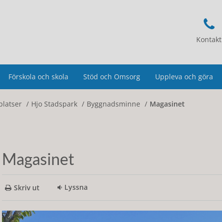
Kontakt
Förskola och skola
Stöd och Omsorg
Uppleva och göra
platser
Hjo Stadspark
Byggnadsminne
Magasinet
Magasinet
Lyssna
Skriv ut