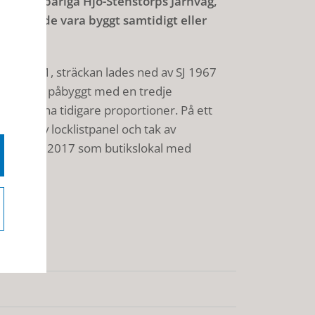
n smalspåriga Hjo-Stenstorps Järnväg,
net torde vara byggt samtidigt eller
Hjo 1961, sträckan lades ned av SJ 1967
t ha varit påbyggt med en tredje
rfått sina tidigare proportioner. På ett
asader av locklistpanel och tak av
t används 2017 som butikslokal med