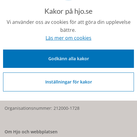
Kakor på hjo.se
Senast ändrad:
2 juni 2026
Vi använder oss av cookies för att göra din upplevelse
bättre.
Läs mer om cookies
Kontakt
Godkänn alla kakor
0503-350 00
kommunen@hjo.se
Inställningar för kakor
Besöks- och postadress: Torggatan 2, 544 30 Hjo
Fakturaadress: Box 97, 544 22 Hjo
Organisationsnummer: 212000-1728
Om Hjo och webbplatsen