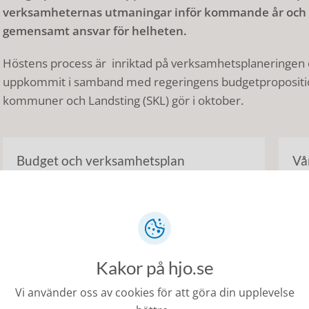
verksamheternas utmaningar inför kommande år och sa
gemensamt ansvar för helheten.
Höstens process är inriktad på verksamhetsplaneringen 
uppkommit i samband med regeringens budgetpropositio
kommuner och Landsting (SKL) gör i oktober.
Budget och verksamhetsplan
Vå
Budget- och verksamhetsplan 2025-2027
V
Budget- och verksamhetsplan 2024-2026
V
Kakor på hjo.se
Budget- och verksamhetsplan 2023-2025
V
Vi använder oss av cookies för att göra din upplevelse