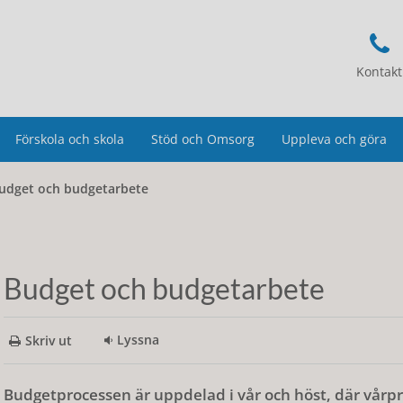
Kontakt
Förskola och skola
Stöd och Omsorg
Uppleva och göra
udget och budgetarbete
Budget och budgetarbete
Lyssna
Skriv ut
Budgetprocessen är uppdelad i vår och höst, där vårpro