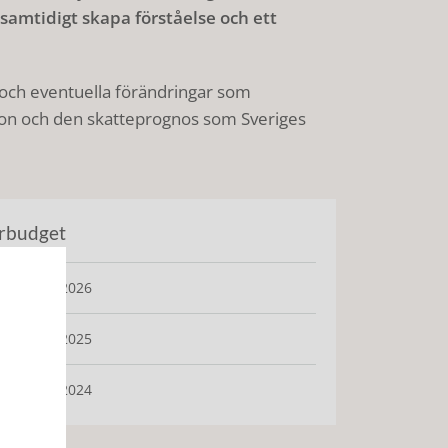
mtidigt skapa förståelse och ett
och eventuella förändringar som
n och den skatteprognos som Sveriges
rbudget
årbudget 2026
årbudget 2025
årbudget 2024