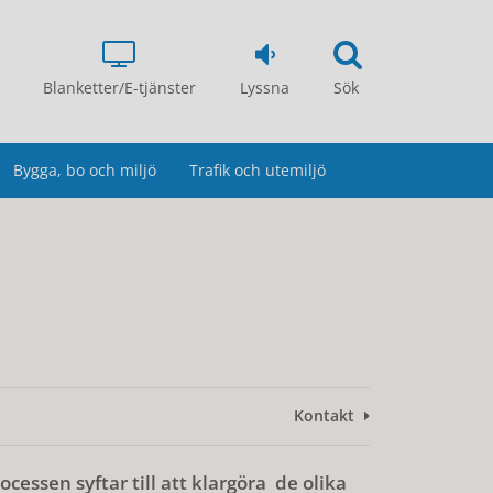
Blanketter/E-tjänster
Lyssna
Sök
Bygga, bo och miljö
Trafik och utemiljö
Kontakt
cessen syftar till att klargöra de olika