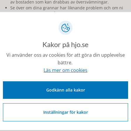
av bostaden som kan drabbas av översvämningar.
Se över om dina grannar har liknande problem och om ni
kan investera i skyddsåtgärder som barriärer, sandsäckar,
pumpar eller liknande tillsammans.
Om en vädervarning om mycket nederbörd utfärdats –
förbered dig och de platser som kan drabbas.
Sopa rent eventuella brunnar och andra avlopp för att
Kakor på hjo.se
underlätta avrinning.
Rensa källare och andra utrymmen där vatten kan läcka in
Vi använder oss av cookies för att göra din upplevelse
på föremål som är känsliga för väta.
bättre.
Läs mer om cookies
Senast ändrad:
22 juni 2026
Godkänn alla kakor
Inställningar för kakor
Kontakt