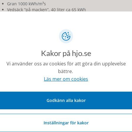
Gran 1000 kWh/m³s
Vedsäck ”på macken”, 40 liter ca 65 kWh
Vad får du elda?
Självklart ska du inte elda målat eller tryckimpregnerat vir
mjölkkartonger eller annat skräp utan endast prima torrt
Kakor på hjo.se
Istället för vedeldning
Vi använder oss av cookies för att göra din upplevelse
En pelletskamin är en mycket bättre tillskottsvärmekälla
bättre.
och med all nödvändig automatik för att sköta sig själv så 
Läs mer om cookies
Även luft/luftvärmepump är bättre än vedkamin eftersom 
pelletskaminen och med en investeringskostnad som är my
Godkänn alla kakor
med skorsten.
Inställningar för kakor