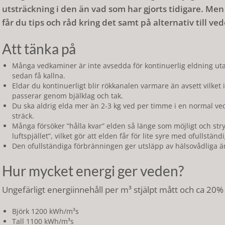
utsträckning i den än vad som har gjorts tidigare. Men d
får du tips och råd kring det samt på alternativ till ve
Att tänka på
Många vedkaminer är inte avsedda för kontinuerlig eldning ut
sedan få kallna.
Eldar du kontinuerligt blir rökkanalen varmare än avsett vilket 
passerar genom bjälklag och tak.
Du ska aldrig elda mer än 2-3 kg ved per timme i en normal ved
sträck.
Många försöker ”hålla kvar” elden så länge som möjligt och stryp
luftspjället”, vilket gör att elden får för lite syre med ofullstän
Den ofullständiga förbränningen ger utsläpp av hälsovådliga 
Hur mycket energi ger veden?
Ungefärligt energiinnehåll per m³ stjälpt mått och ca 20% fu
Björk 1200 kWh/m³s
Tall 1100 kWh/m³s