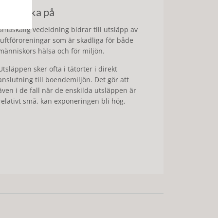
Att tänka på
Småskalig vedeldning bidrar till utsläpp av
luftföroreningar som är skadliga för både
människors hälsa och för miljön.
Utsläppen sker ofta i tätorter i direkt
anslutning till boendemiljön. Det gör att
även i de fall när de enskilda utsläppen är
relativt små, kan exponeringen bli hög.