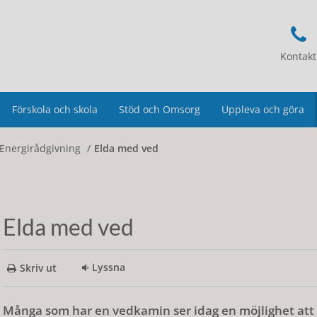
Kontakt
Förskola och skola
Stöd och Omsorg
Uppleva och göra
Energirådgivning
Elda med ved
Elda med ved
Lyssna
Skriv ut
Många som har en vedkamin ser idag en möjlighet att 