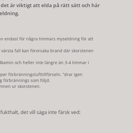
et är viktigt att elda på rätt sätt och här
deldning.
an endast för några timmars myseldning för att
i värsta fall kan förorsaka brand där skorstenen
kamin och heller inte längre än 3-4 timmar i
er förbränningslufttillförseln, ”drar igen
dig förbrännings som följd.
ämnen ur skorstenen.
kthalt, det vill säga inte färsk ved: