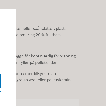
ke och inte heller spånplattor, plast,
 virke med omkring 20 % fukthalt.
 som är byggd för kontinuerlig förbränning
länge man fyller på pellets i den.
den är ännu mer tillsynsfri än
cket lägre än ved- eller pelletskamin