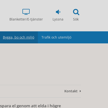
Blanketter/E-tjänster
Lyssna
Sök
Bygga, bo och miljö
Trafik och utemiljö
Kontakt
spara el genom att elda i högre