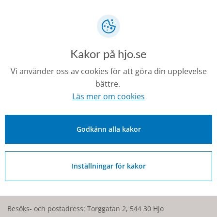
Allmänna ordningsregler
Datorer och studieplatser
Kakor på hjo.se
Förberedelsehäfte
Vi använder oss av cookies för att göra din upplevelse
bättre.
Senast ändrad:
Läs mer om cookies
26 mars 2026
Godkänn alla kakor
Kontakt
Inställningar för kakor
0503-350 00
kommunen@hjo.se
Besöks- och postadress: Torggatan 2, 544 30 Hjo