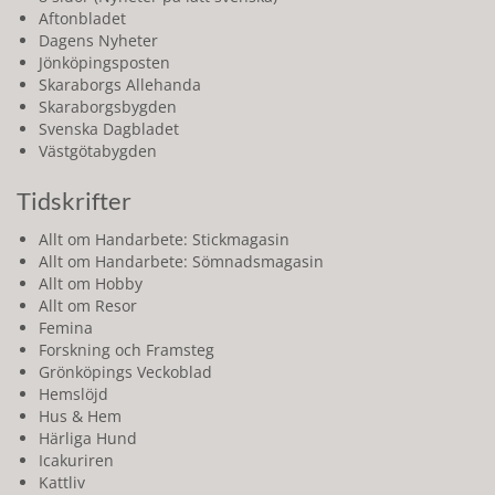
Aftonbladet
Dagens Nyheter
Jönköpingsposten
Skaraborgs Allehanda
Skaraborgsbygden
Svenska Dagbladet
Västgötabygden
Tidskrifter
Allt om Handarbete: Stickmagasin
Allt om Handarbete: Sömnadsmagasin
Allt om Hobby
Allt om Resor
Femina
Forskning och Framsteg
Grönköpings Veckoblad
Hemslöjd
Hus & Hem
Härliga Hund
Icakuriren
Kattliv