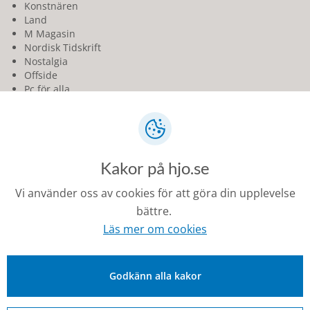
Konstnären
Land
M Magasin
Nordisk Tidskrift
Nostalgia
Offside
Pc för alla
Praktiskt Båtägande
Respons
Råd & Rön
Sans
Sveriges Natur
Kakor på hjo.se
Teknikens Värld
Utemagasinet
Vi använder oss av cookies för att göra din upplevelse
Vi
bättre.
Vi Bilägare
Vi Föräldrar
Läs mer om cookies
Vi Läser
Noll27
Godkänn alla kakor
Senast ändrad: