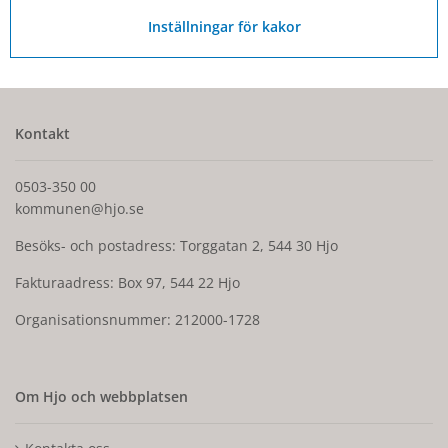
4 november 2025
Inställningar för kakor
Kontakt
0503-350 00
kommunen@hjo.se
Besöks- och postadress: Torggatan 2, 544 30 Hjo
Fakturaadress: Box 97, 544 22 Hjo
Organisationsnummer: 212000-1728
Om Hjo och webbplatsen