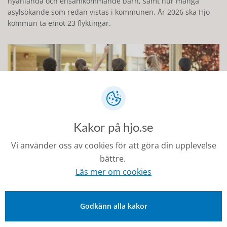
nyanlända och ensamkommande barn, samt hur många
asylsökande som redan vistas i kommunen. År 2026 ska Hjo
kommun ta emot 23 flyktingar.
Kakor på hjo.se
Vi använder oss av cookies för att göra din upplevelse
bättre.
Läs mer om cookies
Ensamkommande barn och ungdomar
För de barn som kommer till Sverige utan föräldrar eller
andra vårdnadshavare har varje kommun ett särskilt
Godkänn alla kakor
ansvar.