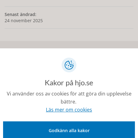
Senast ändrad:
24 november 2025
Kontakt
0503-350 00
kommunen@hjo.se
Kakor på hjo.se
Besöks- och postadress: Torggatan 2, 544 30 Hjo
Vi använder oss av cookies för att göra din upplevelse
bättre.
Fakturaadress: Box 97, 544 22 Hjo
Läs mer om cookies
Organisationsnummer: 212000-1728
Godkänn alla kakor
Om Hjo och webbplatsen