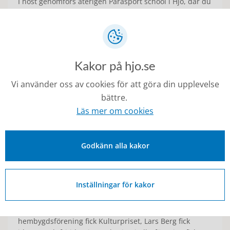
I höst genomförs återigen Parasport school i Hjo, där du
som har någon funktionsnedsättning får möjlighet att
prova på olika idrotter. Den här gången blir det e-
cykling, boule och bowling!
Kakor på hjo.se
Vi använder oss av cookies för att göra din upplevelse
bättre.
Läs mer om cookies
Godkänn alla kakor
Inställningar för kakor
Årets pristagare
25 juni 2026
| Kommun och politik
Lova Johansson fick prestationspriset, Grevbäcks
hembygdsförening fick Kulturpriset, Lars Berg fick