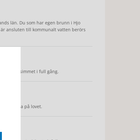
lands län. Du som har egen brunn i Hjo
r ansluten till kommunalt vatten berörs
h morgonsimmet i full gång.
ter att göra på lovet.