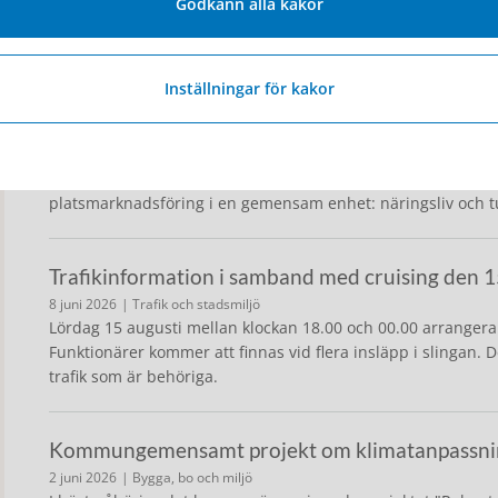
Godkänn alla kakor
Kommunen kartlägger just nu vilka byggnader på landsbygden
kulturmiljöperspektiv. I och med den nya plan- och bygglag
sådan byggnad ansöka om bygglov.
Inställningar för kakor
Hjo kommun samlar näringsliv och turism till en
10 juni 2026
| Näringsliv och arbete, Uppleva och göra
Från och med nu samlar Hjo kommun arbetet med näringslivs
platsmarknadsföring i en gemensam enhet: näringsliv och t
Trafikinformation i samband med cruising den 1
8 juni 2026
| Trafik och stadsmiljö
Lördag 15 augusti mellan klockan 18.00 och 00.00 arrangerar
Funktionärer kommer att finnas vid flera insläpp i slingan.
trafik som är behöriga.
Kommungemensamt projekt om klimatanpassnin
2 juni 2026
| Bygga, bo och miljö