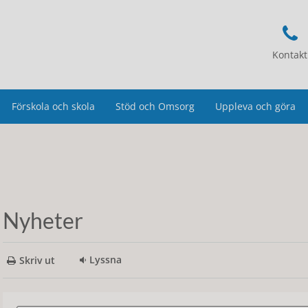
Kontakt
Förskola och skola
Stöd och Omsorg
Uppleva och göra
Nyheter
Lyssna
Skriv ut