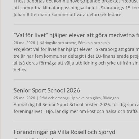
I höst påbörjas det kommunövergripande projektet "Robust
att samordna klimatanpassningsarbetet i Skaraborgs 15 k
Julian Rittermann kommer att vara delprojektledare.
”Val för livet” hjälper elever att göra medvetna 
26 maj 2026
| Näringsliv och arbete, Förskola och skola
Projektet Val för livet har hjälpt elever i Skaraborg att gör
tre år har fem kommuner deltagit i det EU-finansierade proje
alltså deras förmåga att välja utbildning och yrke utifrån s
behov.
Senior Sport School 2026
25 maj 2026
| Stöd och omsorg, Uppleva och göra, Rödingen
Anmäl dig till Senior Sport School hösten 2026, för dig som
föreningslivet i Hjo, lär dig mer om kost och hälsa och träffa 
Förändringar på Villa Rosell och Sjöryd