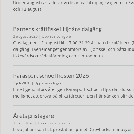
Under augusti asfalterar vi delar av Falköpingsvägen och Sv
och 12 augusti.
Barnens kräftfiske i Hjoåns dalgång
3 augusti 2026
| Uppleva och göra
Onsdag den 12 augusti kl. 17.00-21.30 är barn i skolåldern (F
dalgång. Evenemanget genomförs av Hjo fiske- och båtklubb,
fiskevårdsområdesförening och Hjo kommun.
Parasport school hösten 2026
3 juli 2026
| Uppleva och göra
I höst genomförs återigen Parasport school i Hjo, där du s
möjlighet att prova på olika idrotter. Den här gången blir de
Årets pristagare
25 juni 2026
| Kommun och politik
Lova Johansson fick prestationspriset, Grevbäcks hembygdsför