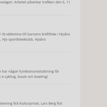
eavägen. Arbetet påverkar trafiken den 6, 11
–9) välkomna till barnens kräftfiske i Hjoåns
 Hjo sportfiskeklubb, Hjoåns
om har någon funktionsnedsättning får
t e-cykling, boule och bowling!
ening fick Kulturpriset, Lars Berg fick