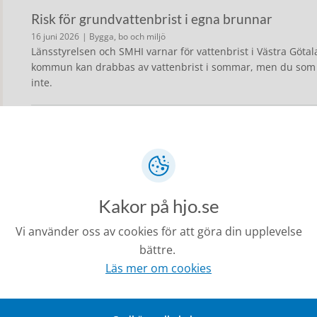
Risk för grundvattenbrist i egna brunnar
16 juni 2026
| Bygga, bo och miljö
Länsstyrelsen och SMHI varnar för vattenbrist i Västra Göta
kommun kan drabbas av vattenbrist i sommar, men du som ä
inte.
Bad, simskola och morgonsim
15 juni 2026
| Uppleva och göra
Badsäsongen är här och på Guldkroksbadet är simskolan oc
Kakor på hjo.se
Sommarlovsaktiviteter i Hjo
12 juni 2026
| Uppleva och göra
Vi använder oss av cookies för att göra din upplevelse
Äntligen är det sommarlov! Här hittar du alla tips på aktivite
bättre.
Läs mer om cookies
Inventering av kulturmiljöer
12 juni 2026
| Bygga, bo och miljö