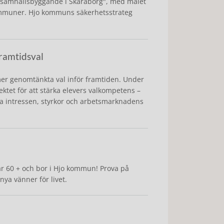
 samhällsbyggande i Skaraborg", med målet
ommuner. Hjo kommuns säkerhetsstrateg
framtidsval
a mer genomtänkta val inför framtiden. Under
ktet för att stärka elevers valkompetens –
ina intressen, styrkor och arbetsmarknadens
 är 60 + och bor i Hjo kommun! Prova på
nya vänner för livet.