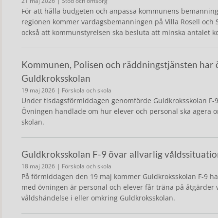
21 maj 2026
| Stöd och omsorg
För att hålla budgeten och anpassa kommunens bemanning 
regionen kommer vardagsbemanningen på Villa Rosell och Sj
också att kommunstyrelsen ska besluta att minska antalet ko
Kommunen, Polisen och räddningstjänsten har 
Guldkroksskolan
19 maj 2026
| Förskola och skola
Under tisdagsförmiddagen genomförde Guldkroksskolan F-9 
Övningen handlade om hur elever och personal ska agera om
skolan.
Guldkroksskolan F-9 övar allvarlig våldssituati
18 maj 2026
| Förskola och skola
På förmiddagen den 19 maj kommer Guldkroksskolan F-9 ha e
med övningen är personal och elever får träna på åtgärder vi
våldshändelse i eller omkring Guldkroksskolan.