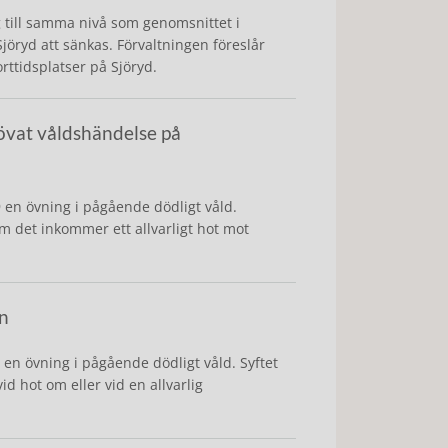
till samma nivå som genomsnittet i
öryd att sänkas. Förvaltningen föreslår
rttidsplatser på Sjöryd.
övat våldshändelse på
en övning i pågående dödligt våld.
 det inkommer ett allvarligt hot mot
on
n övning i pågående dödligt våld. Syftet
d hot om eller vid en allvarlig