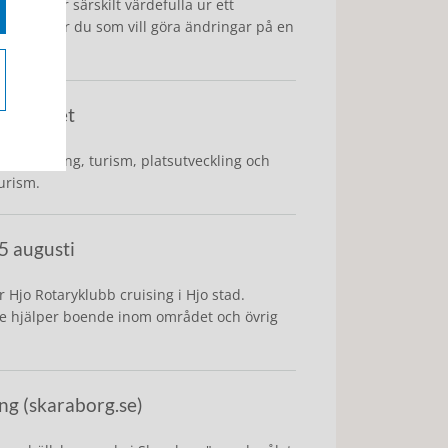
 som är särskilt värdefulla ur ett
en behöver du som vill göra ändringar på en
 ny enhet
utveckling, turism, platsutveckling och
urism.
5 augusti
 Hjo Rotaryklubb cruising i Hjo stad.
 De hjälper boende inom området och övrig
g (skaraborg.se)