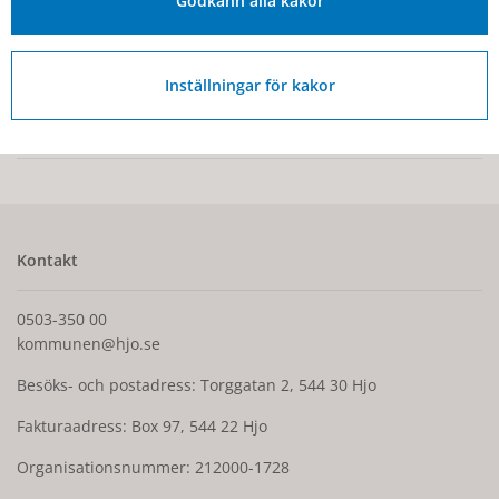
Godkänn alla kakor
Jan Jörnmark har också tagit fram en
rapport om Skaraborgs
framtid (fastighetsagarna.se)
.
Inställningar för kakor
Senast ändrad:
22 november 2025
Kontakt
0503-350 00
kommunen@hjo.se
Besöks- och postadress: Torggatan 2, 544 30 Hjo
Fakturaadress: Box 97, 544 22 Hjo
Organisationsnummer: 212000-1728