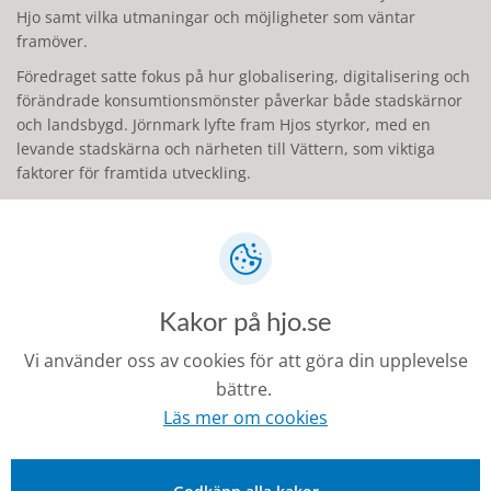
Hjo samt vilka utmaningar och möjligheter som väntar
framöver.
Föredraget satte fokus på hur globalisering, digitalisering och
förändrade konsumtionsmönster påverkar både stadskärnor
och landsbygd. Jörnmark lyfte fram Hjos styrkor, med en
levande stadskärna och närheten till Vättern, som viktiga
faktorer för framtida utveckling.
Samarbete med kommunen och
Wennergrens
Han gick också igenom den rapport han har arbetat med, som
fördjupar sig i Hjo från efterkrigstiden fram till idag. Han har
Kakor på hjo.se
tagit fram rapporten utifrån en mängd källor och med hjälp
från Hjo kommun och Wennergrens som har djupdykt i
Vi använder oss av cookies för att göra din upplevelse
arkiven för att bistå med material. Tidigare medarbetare på
bättre.
Hjo kommun har också bistått med kunskap, bland annat
Läs mer om cookies
tidigare stadsarkitekt PG Ylander.
Hela rapporten om Hjo (pdf)