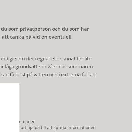
m du som privatperson och du som har
 att tänka på vid en eventuell
tidigt som det regnat eller snöat för lite
 har låga grundvattennivåer när sommaren
 få brist på vatten och i extrema fall att
lutas av kommunen
 kommer att hjälpa till att sprida informationen