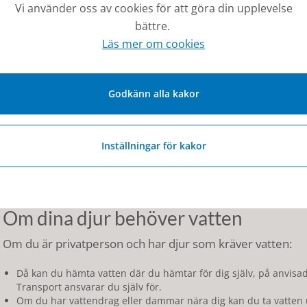
Eldningsförbud i kommunen - beslutas av kommunen
Vi använder oss av cookies för att göra din upplevelse
bättre.
Kommunen bevakar läget kontinuerligt och sprider inform
Läs mer om cookies
du har frågor kan du vända dig till
kommunen@hjo.se
.
Om din brunn sinar
Godkänn alla kakor
Det här gäller om din brunn sinar:
Om det gäller ett begränsat antal brunnar kommer kommunen hä
Inställningar för kakor
Om det gäller ett stort antal hushåll kommer kommunen att ak
då kunna hämtas på kommunens trygghetspunkter och informa
Kommunen har ingen möjlighet att köra ut dricksvatten till br
Om dina djur behöver vatten
Om du är privatperson och har djur som kräver vatten:
Då kan du hämta vatten där du hämtar för dig själv, på anvisad
Transport ansvarar du själv för.
Om du har vattendrag eller dammar nära dig kan du ta vatten 