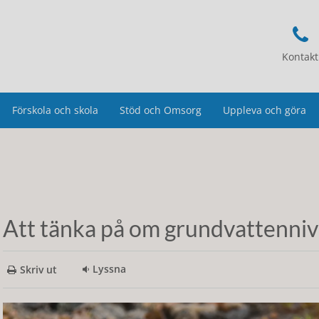
Kontakt
Förskola och skola
Stöd och Omsorg
Uppleva och göra
Att tänka på om grundvattennivå
Lyssna
Skriv ut