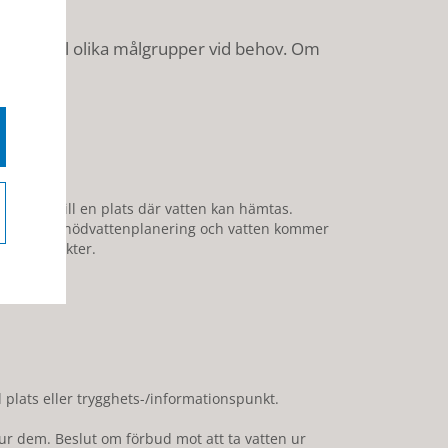
ation till olika målgrupper vid behov. Om
nvisa till en plats där vatten kan hämtas.
tivera sin nödvattenplanering och vatten kommer
tionspunkter.
unnsägare.
 plats eller trygghets-/informationspunkt.
ur dem. Beslut om förbud mot att ta vatten ur