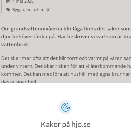
4 maj 2026
Bygga, bo och miljö
Om grundvattennivåerna blir låga finns det saker so
djur behöver tänka på. Här beskriver vi vad som är bra
vattenbrist.
Det sker mer ofta att det blir torrt och varmt på våren sam
under vintern. Det ökar risken för att vi återkommande
kommer. Det kan medföra att hushåll med egna brunnar kan
dessa sinar helt.
Att tänka på vid torka
Håll koll efter detta på hjo.se om det blir extremt torrt:
Bevattningsförbud med vatten ur kommunala ledningar - bes
Kakor på hjo.se
Uttag ur vattendrag - beslutas av länsstyrelsen, men kommunen