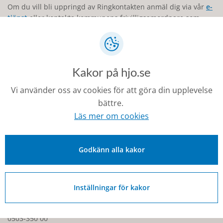
Om du vill bli uppringd av Ringkontakten anmäl dig via vår
e-
tjänst
eller kontakta kommunens frivilligsamordnare som
hjälper dig.
Kostnad?
Alla som vill ha tjänsten får den kostnadsfritt.
Kakor på hjo.se
Tack vare Ringkontakten upplever de som blir uppringada
Vi använder oss av cookies för att göra din upplevelse
och deras anhöriga en större trygghet och trivsel i vardagen!
bättre.
Läs mer om cookies
Senast ändrad:
11 februari 2026
Godkänn alla kakor
Inställningar för kakor
Kontakt
0503-350 00