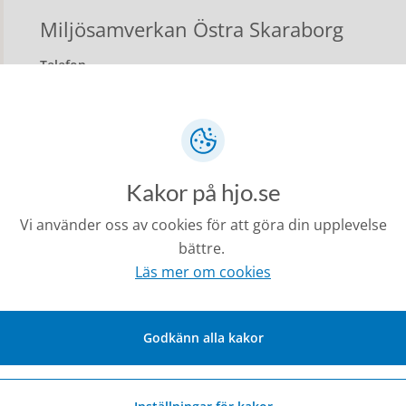
Miljösamverkan Östra Skaraborg
Telefon
0500-49 36 30
Telefontider
Telefontid: mån-fre kl. 08.00-11.30, 12.30-16.00
E-post
Kakor på hjo.se
miljoskaraborg@skovde.se
Vi använder oss av cookies för att göra din upplevelse
Besöksadress
Hertig Johans torg 2, Skövde
bättre.
Läs mer om cookies
Postadress
Miljösamverkan Östra Skaraborg, 541 83 Skövde
Hitta hit
Godkänn alla kakor