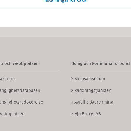
Inställningar för kakor
Senast ändrad:
27 oktober 2017
o och webbplatsen
Bolag och kommunalförbund
akta oss
Miljösamverkan
gänglighetsdatabasen
Räddningstjänsten
gänglighetsredogörelse
Avfall & Återvinning
webbplatsen
Hjo Energi AB