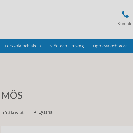
Kontakt
Förskola och skola
Stöd och Omsorg
Uppleva och göra
MÖS
Lyssna
Skriv ut