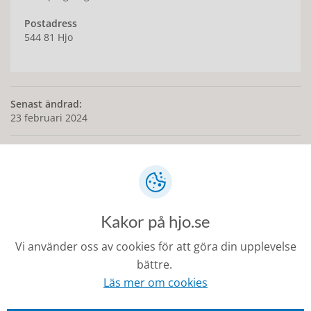
Postadress
544 81 Hjo
Senast ändrad:
23 februari 2024
Kontakt
Kakor på hjo.se
0503-350 00
Vi använder oss av cookies för att göra din upplevelse
kommunen@hjo.se
bättre.
Besöks- och postadress: Torggatan 2, 544 30 Hjo
Läs mer om cookies
Fakturaadress: Box 97, 544 22 Hjo