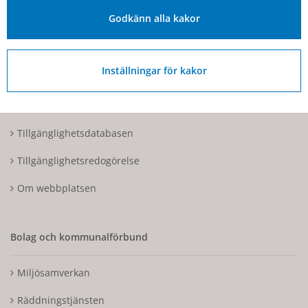
Organisationsnummer: 212000-1728
Godkänn alla kakor
Om Hjo och webbplatsen
Inställningar för kakor
Kontakta oss
Tillgänglighetsdatabasen
Tillgänglighetsredogörelse
Om webbplatsen
Bolag och kommunalförbund
Miljösamverkan
Räddningstjänsten