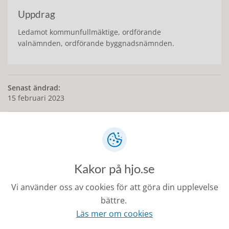
Uppdrag
Ledamot kommunfullmäktige, ordförande
valnämnden, ordförande byggnadsnämnden.
Senast ändrad:
15 februari 2023
Kontakt
Kakor på hjo.se
0503-350 00
Vi använder oss av cookies för att göra din upplevelse
kommunen@hjo.se
bättre.
Läs mer om cookies
Besöks- och postadress: Torggatan 2, 544 30 Hjo