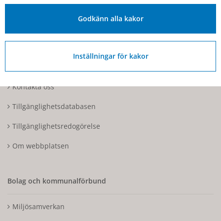
Fakturaadress: Box 97, 544 22 Hjo
Godkänn alla kakor
Organisationsnummer: 212000-1728
Inställningar för kakor
Om Hjo och webbplatsen
Kontakta oss
Tillgänglighetsdatabasen
Tillgänglighetsredogörelse
Om webbplatsen
Bolag och kommunalförbund
Miljösamverkan