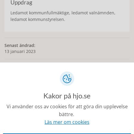
Uppdrag
Ledamot kommunfullmäktige, ledamot valnämnden,
ledamot kommunstyrelsen.
Senast ändrad:
13 januari 2023
Kontakt
Kakor på hjo.se
0503-350 00
Vi använder oss av cookies för att göra din upplevelse
kommunen@hjo.se
bättre.
Besöks- och postadress: Torggatan 2, 544 30 Hjo
Läs mer om cookies
Fakturaadress: Box 97, 544 22 Hjo