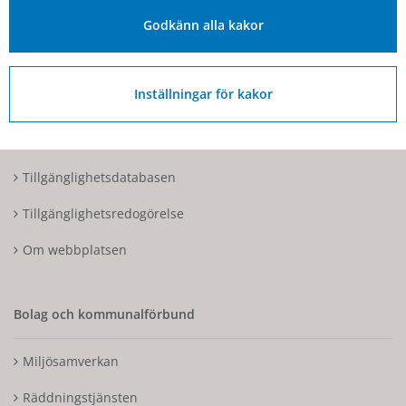
Organisationsnummer: 212000-1728
Godkänn alla kakor
Om Hjo och webbplatsen
Inställningar för kakor
Kontakta oss
Tillgänglighetsdatabasen
Tillgänglighetsredogörelse
Om webbplatsen
Bolag och kommunalförbund
Miljösamverkan
Räddningstjänsten