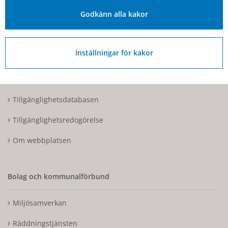
Organisationsnummer: 212000-1728
Godkänn alla kakor
Om Hjo och webbplatsen
Inställningar för kakor
Kontakta oss
Tillgänglighetsdatabasen
Tillgänglighetsredogörelse
Om webbplatsen
Bolag och kommunalförbund
Miljösamverkan
Räddningstjänsten