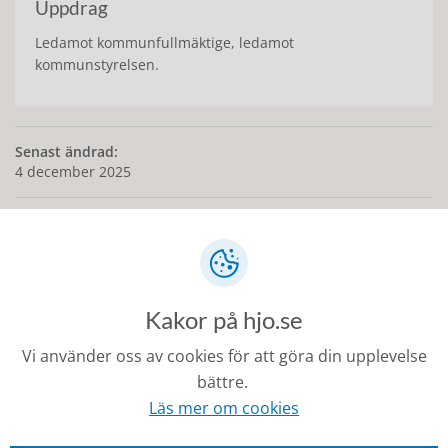
Uppdrag
Ledamot kommunfullmäktige, ledamot
kommunstyrelsen.
Senast ändrad:
4 december 2025
Kontakt
Kakor på hjo.se
0503-350 00
Vi använder oss av cookies för att göra din upplevelse
kommunen@hjo.se
bättre.
Besöks- och postadress: Torggatan 2, 544 30 Hjo
Läs mer om cookies
Fakturaadress: Box 97, 544 22 Hjo