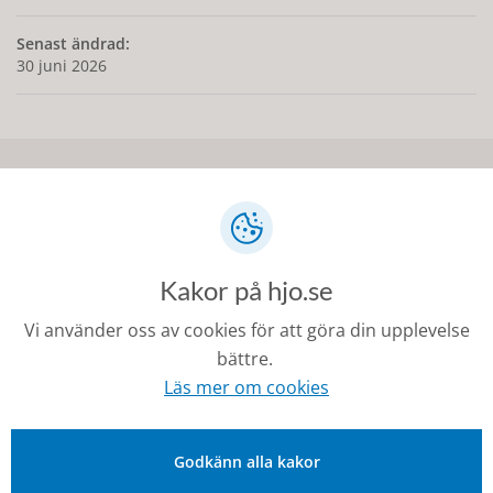
Senast ändrad:
30 juni 2026
Kontakt
0503-350 00
kommunen@hjo.se
Kakor på hjo.se
Besöks- och postadress: Torggatan 2, 544 30 Hjo
Vi använder oss av cookies för att göra din upplevelse
bättre.
Fakturaadress: Box 97, 544 22 Hjo
Läs mer om cookies
Organisationsnummer: 212000-1728
Godkänn alla kakor
Om Hjo och webbplatsen