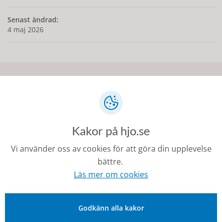
Senast ändrad:
4 maj 2026
Kontakt
0503-350 00
kommunen@hjo.se
Kakor på hjo.se
Besöks- och postadress: Torggatan 2, 544 30 Hjo
Vi använder oss av cookies för att göra din upplevelse
bättre.
Fakturaadress: Box 97, 544 22 Hjo
Läs mer om cookies
Organisationsnummer: 212000-1728
Godkänn alla kakor
Om Hjo och webbplatsen