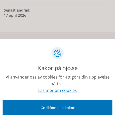
Senast ändrad:
17 april 2026
Kontakt
0503-350 00
kommunen@hjo.se
Kakor på hjo.se
Besöks- och postadress: Torggatan 2, 544 30 Hjo
Vi använder oss av cookies för att göra din upplevelse
bättre.
Fakturaadress: Box 97, 544 22 Hjo
Läs mer om cookies
Organisationsnummer: 212000-1728
Godkänn alla kakor
Om Hjo och webbplatsen