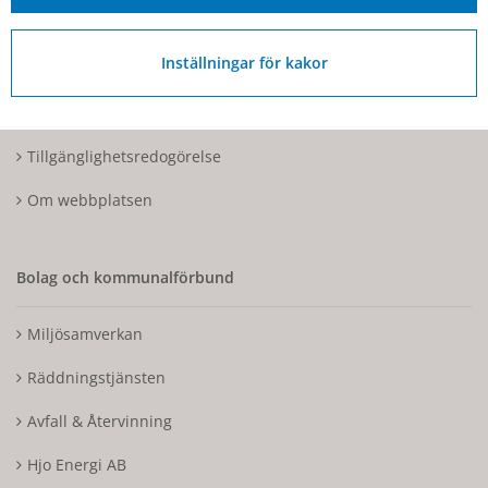
Om Hjo och webbplatsen
Inställningar för kakor
Kontakta oss
Tillgänglighetsdatabasen
Tillgänglighetsredogörelse
Om webbplatsen
Bolag och kommunalförbund
Miljösamverkan
Räddningstjänsten
Avfall & Återvinning
Hjo Energi AB