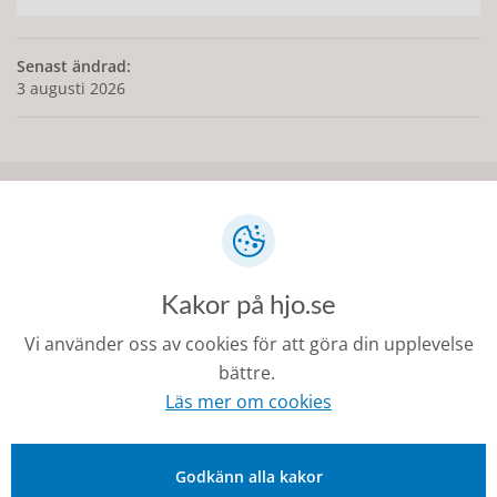
Senast ändrad:
3 augusti 2026
Kontakt
0503-350 00
Kakor på hjo.se
kommunen@hjo.se
Besöks- och postadress: Torggatan 2, 544 30 Hjo
Vi använder oss av cookies för att göra din upplevelse
bättre.
Fakturaadress: Box 97, 544 22 Hjo
Läs mer om cookies
Organisationsnummer: 212000-1728
Godkänn alla kakor