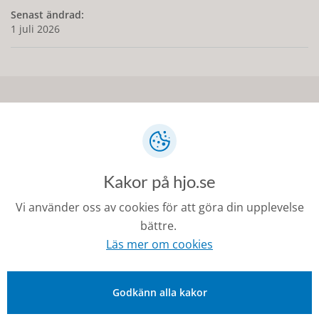
Senast ändrad:
1 juli 2026
Kontakt
0503-350 00
kommunen@hjo.se
Kakor på hjo.se
Besöks- och postadress: Torggatan 2, 544 30 Hjo
Vi använder oss av cookies för att göra din upplevelse
Fakturaadress: Box 97, 544 22 Hjo
bättre.
Läs mer om cookies
Organisationsnummer: 212000-1728
Godkänn alla kakor
Om Hjo och webbplatsen