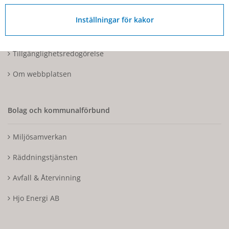
Kontakta oss
Inställningar för kakor
Tillgänglighetsdatabasen
Tillgänglighetsredogörelse
Om webbplatsen
Bolag och kommunalförbund
Miljösamverkan
Räddningstjänsten
Avfall & Återvinning
Hjo Energi AB