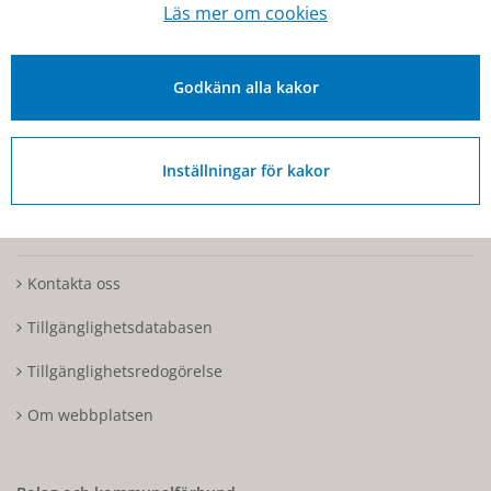
Läs mer om cookies
kommunen@hjo.se
Besöks- och postadress: Torggatan 2, 544 30 Hjo
Godkänn alla kakor
Fakturaadress: Box 97, 544 22 Hjo
Organisationsnummer: 212000-1728
Inställningar för kakor
Om Hjo och webbplatsen
Kontakta oss
Tillgänglighetsdatabasen
Tillgänglighetsredogörelse
Om webbplatsen