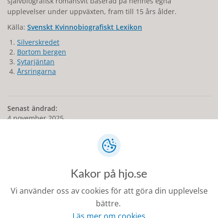
självbiografisk romansvit baserad på hennes egna
upplevelser under uppväxten, fram till 15 års ålder.
Källa:
Svenskt Kvinnobiografiskt Lexikon
Silverskredet
Bortom bergen
Sytarjäntan
Årsringarna
Senast ändrad:
4 november 2025
Kakor på hjo.se
Kontakt
Vi använder oss av cookies för att göra din upplevelse
0503-350 00
bättre.
kommunen@hjo.se
Läs mer om cookies