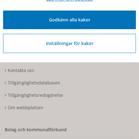
Besöks- och postadress: Torggatan 2, 544 30 Hjo
Fakturaadress: Box 97, 544 22 Hjo
Godkänn alla kakor
Organisationsnummer: 212000-1728
Inställningar för kakor
Om Hjo och webbplatsen
Kontakta oss
Tillgänglighetsdatabasen
Tillgänglighetsredogörelse
Om webbplatsen
Bolag och kommunalförbund