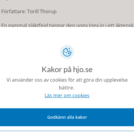
Författare: Torill Thorup
En gammal släktfejd tvingar den unga Inga in i ett äkten
härskar. Hon måste gifta sig med den nästan tre gånger 
Situationen förvärras då hon dessutom blir förälskad i 
Skuggor från det förflutna
Rötter
Vingklippt
Kakor på hjo.se
I ondskans tjänst
Jagade
Vi använder oss av cookies för att göra din upplevelse
Uppenbarelser
bättre.
Lögner
Läs mer om cookies
Fiender
Avgrunden
Föraktad
Försvunnen
Godkänn alla kakor
Släktfejden