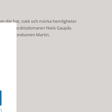
skap där hat, svek och mörka hemligheter
äldre tingsrättsdomaren Niels Gaupås.
den unge bondsonen Martin.