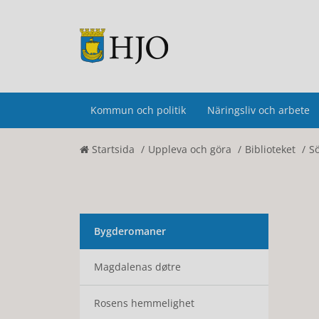
Kommun och politik
Näringsliv och arbete
Startsida
Uppleva och göra
Biblioteket
S
Bygderomaner
Magdalenas døtre
Rosens hemmelighet