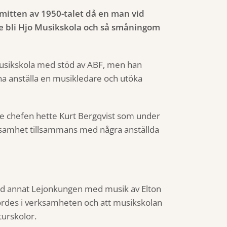
l mitten av 1950-talet då en man vid
le bli Hjo Musikskola och så småningom
musikskola med stöd av ABF, men han
a anställa en musikledare och utöka
te chefen hette Kurt Bergqvist som under
ksamhet tillsammans med några anställda
nd annat Lejonkungen med musik av Elton
nfördes i verksamheten och att musikskolan
turskolor.