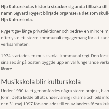
Hjo Kulturskolas historia sträcker sig ända tillbaka til
namn Sigvard Rygert började organisera det som skul
Hjo Kulturskola.
Rygert gav länge privatlektioner och bedrev en mindre 
efterlyste ett större kommunalt engagemang för att kunn
verksamheten.
1974 startades en musikskola i kommunal regi. Den förs
sina sex år på posten byggde upp en väl fungerande ver
lärare.
Musikskola blir kulturskola
Under 1990-talet genomfördes några större projekt, bla
John. Detta ledde till att undervisning i drama och bild i
den 31 maj 1997 förvandlades till en av landets första kul