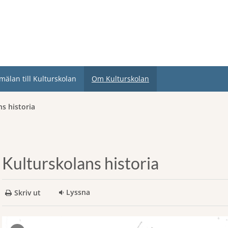
mälan till Kulturskolan
Om Kulturskolan
s historia
Kulturskolans historia
Lyssna
Skriv ut