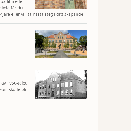
a film eller
skola får du
jare eller vill ta nästa steg i ditt skapande.
n av 1950-talet
om skulle bli