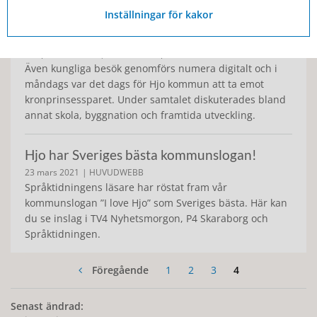
Inställningar för kakor
Kronprinsessparet på digitalt besök
1 september 2021
| Kommun och politik
Även kungliga besök genomförs numera digitalt och i
måndags var det dags för Hjo kommun att ta emot
kronprinsessparet. Under samtalet diskuterades bland
annat skola, byggnation och framtida utveckling.
Hjo har Sveriges bästa kommunslogan!
23 mars 2021
| HUVUDWEBB
Språktidningens läsare har röstat fram vår
kommunslogan ”I love Hjo” som Sveriges bästa. Här kan
du se inslag i TV4 Nyhetsmorgon, P4 Skaraborg och
Språktidningen.
Föregående
1
2
3
4
Senast ändrad: