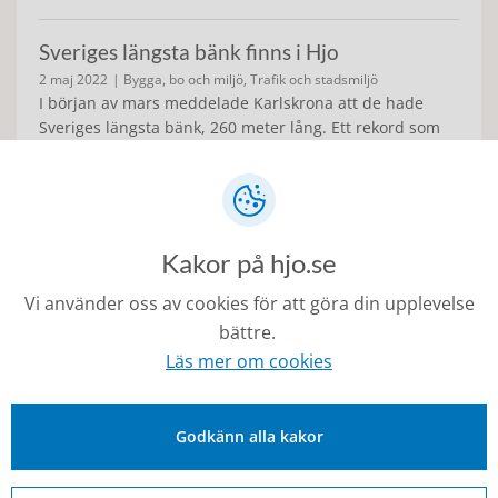
Sveriges längsta bänk finns i Hjo
2 maj 2022
| Bygga, bo och miljö, Trafik och stadsmiljö
I början av mars meddelade Karlskrona att de hade
Sveriges längsta bänk, 260 meter lång. Ett rekord som
tidigare erhölls av Kalmar med sin bänk på 222 meter.
Men nu har det framkommit att bänken som håller på
att byggas på Strandpromenaden här i Hjo kommer
mäta 265 meter och alltså slå Karlskrona med fem
meter. Snart har vi Sveriges längsta bänk.
Kakor på hjo.se
Vi använder oss av cookies för att göra din upplevelse
Estrid Ericsonskolan uppmärksammas av
bättre.
prestigefullt modemagasin
Läs mer om cookies
21 mars 2022
| Förskola och skola
En gång i veckan skickar det prestigefulla
designmagasinet Monocle ut ett nyhetsbrev där de
Godkänn alla kakor
uppmärksammar senaste nytt i designvärlden. Nu har
de lyft fram Estrid Ericsonskolan som ett exempel på
spännande nybyggnationer.